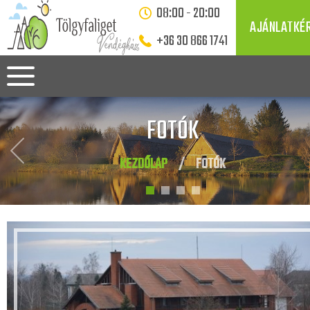
08:00 - 20:00
AJÁNLATKÉ
+36 30 866 1741
FOTÓK
KEZDŐLAP
/
FOTÓK