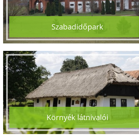
Szabadidőpark
Környék látnivalói