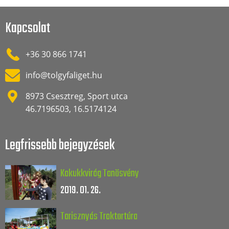
Kapcsolat
+36 30 866 1741
info@tolgyfaliget.hu
8973 Csesztreg, Sport utca
46.7196503, 16.5174124
Legfrissebb bejegyzések
Kakukkvirág Tanösvény
2019. 01. 26.
Tarisznyás Traktortúra